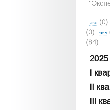
"Эксп
(0)
2026
(0)
2019
(84)
2025 
I кв
II кв
III к