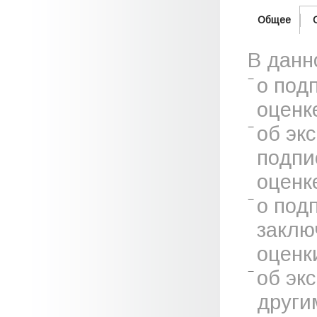
Общее
В данн
о под
оценк
об эк
подпи
оценк
о под
заклю
оценк
об эк
други