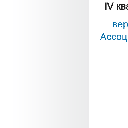
IV к
— вер
Ассоц