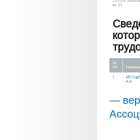
153038, Ивановс
кв. 51
Свед
кото
труд
№
п/п
Наимен
1
ИП Гор
А.А.
— вер
Ассоц