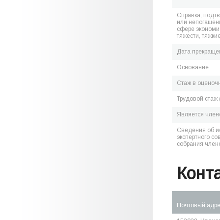
Справка, подт
или непогашен
сфере экономик
тяжести, тяжки
Дата прекраще
Основание
Стаж в оценоч
Трудовой стаж 
Является чле
Сведения об и
экспертного со
собрания член
Конт
Почтовый адр