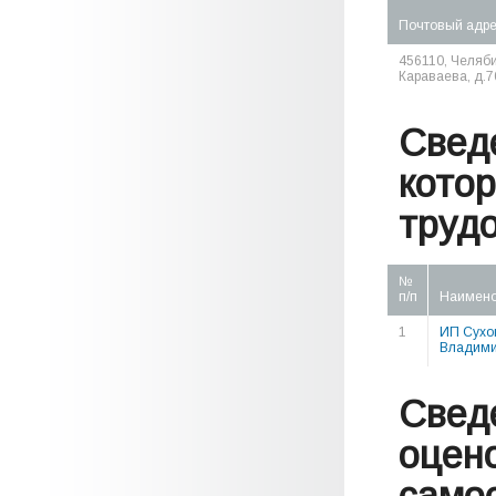
Почтовый адр
456110, Челябин
Караваева, д.76
Свед
кото
труд
№
п/п
Наимен
1
ИП Сухо
Владими
Свед
оцен