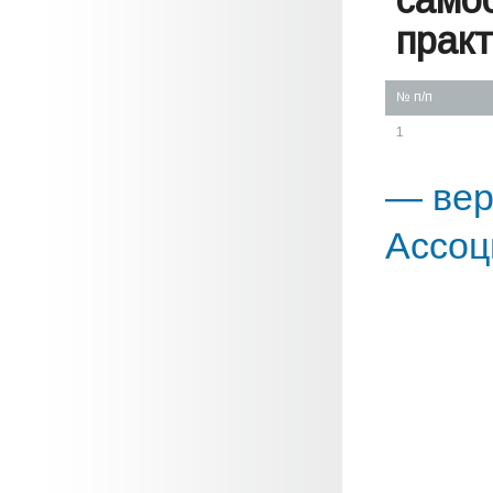
само
практ
№ п/п
1
— вер
Ассоц