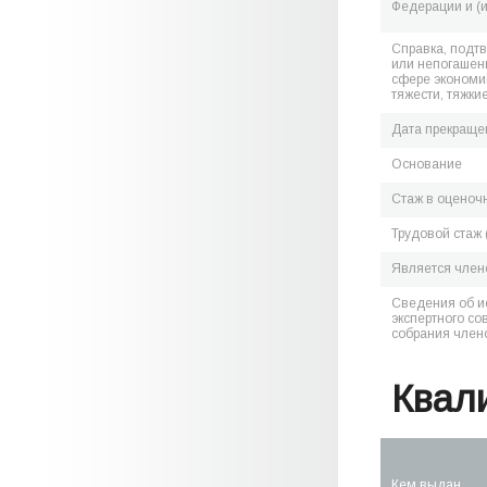
Федерации и (
Справка, подт
или непогашен
сфере экономик
тяжести, тяжки
Дата прекраще
Основание
Стаж в оценоч
Трудовой стаж 
Является чле
Сведения об и
экспертного со
собрания член
Квал
Кем выдан