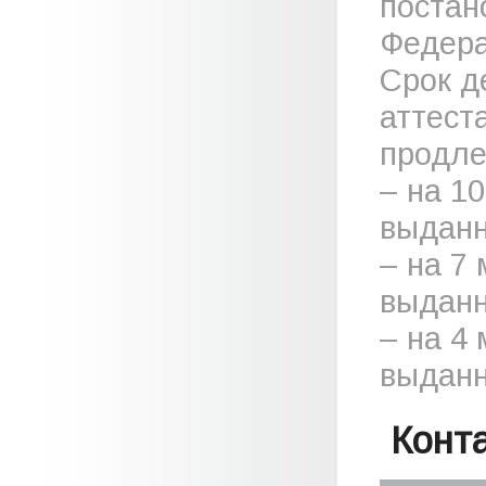
постан
Федера
Срок д
аттест
продле
– на 1
выданн
– на 7
выданн
– на 4
выданн
Конт