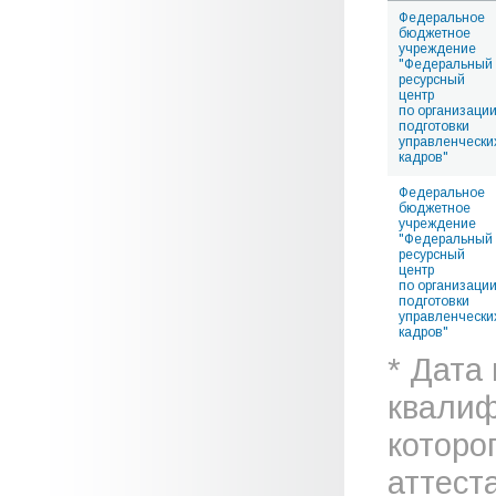
Федеральное
бюджетное
учреждение
"Федеральный
ресурсный
центр
по организаци
подготовки
управленчески
кадров"
Федеральное
бюджетное
учреждение
"Федеральный
ресурсный
центр
по организаци
подготовки
управленчески
кадров"
* Дата
квалиф
которо
аттеста