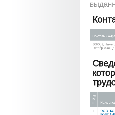
выданн
Конт
Почтовый адр
606008, Нижего
Октябрьская, д.
Свед
кото
труд
№
п/
п
Наимено
1
ООО "КО
КОМПАНИ