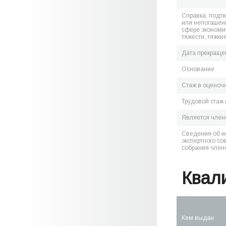
Справка, подт
или непогашен
сфере экономик
тяжести, тяжки
Дата прекраще
Основание
Стаж в оценоч
Трудовой стаж 
Является чле
Сведения об и
экспертного со
собрания член
Квал
Кем выдан