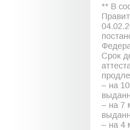
** В с
Правит
04.02.
постан
Федера
Срок д
аттест
продле
– на 1
выданн
– на 7
выданн
– на 4