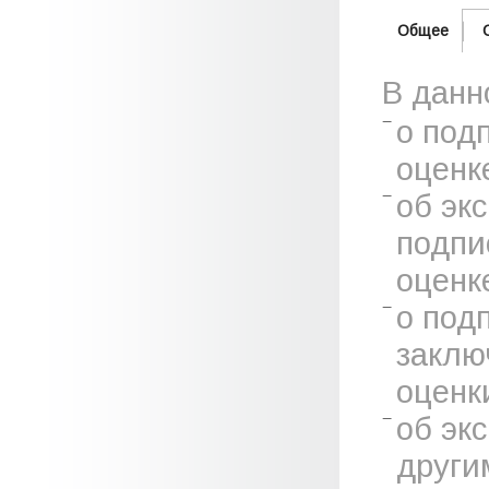
Общее
В данн
о под
оценк
об эк
подпи
оценк
о под
заклю
оценк
об эк
други