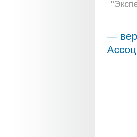
"Эксп
— вер
Ассоц