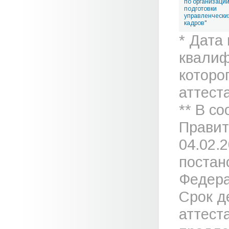
по организаци
подготовки
управленчески
кадров"
* Дата
квалиф
которо
аттеста
** В с
Правит
04.02.
постан
Федера
Срок д
аттест