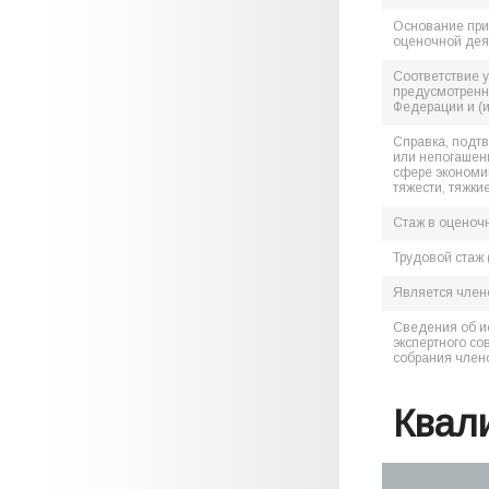
Основание при
оценочной дея
Соответствие 
предусмотренн
Федерации и (
Справка, подт
или непогашен
сфере экономик
тяжести, тяжки
Стаж в оценоч
Трудовой стаж 
Является чле
Сведения об и
экспертного со
собрания член
Квал