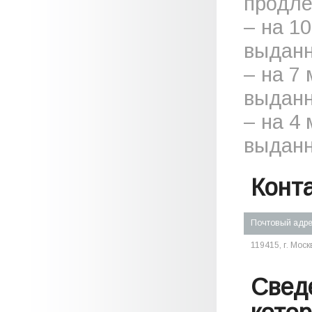
продле
– на 1
выданн
– на 7
выданн
– на 4
выданн
Конт
Почтовый адр
119415, г. Моск
Свед