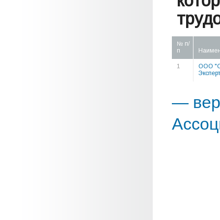
кото
труд
№ п/
п
Наимен
1
ООО "С
Эксперт
— вер
Ассоц