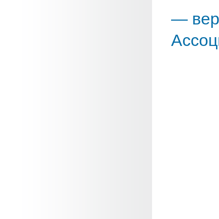
— вер
Ассоц