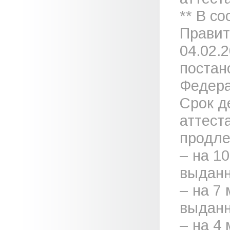
** В с
Правит
04.02.
постан
Федера
Срок д
аттест
продле
– на 1
выданн
– на 7
выданн
– на 4