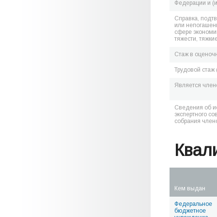
Федерации и (
Справка, подт
или непогашен
сфере экономик
тяжести, тяжки
Стаж в оценоч
Трудовой стаж 
Является чле
Сведения об и
экспертного со
собрания член
Квал
Кем выдан
Федеральное
бюджетное