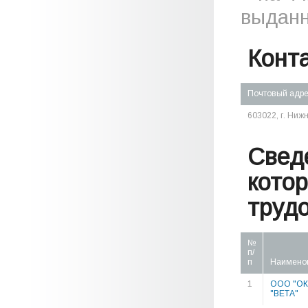
выданн
Конт
Почтовый адр
603022, г. Нижн
Свед
кото
труд
№
п/
п
Наимено
1
ООО "ОК
"ВЕТА"