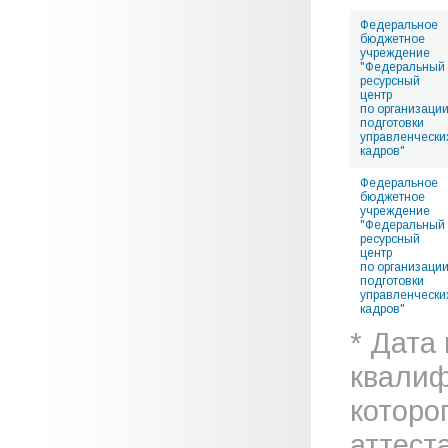
Федеральное
бюджетное
учреждение
"Федеральный
ресурсный
центр
по организаци
подготовки
управленчески
кадров"
Федеральное
бюджетное
учреждение
"Федеральный
ресурсный
центр
по организаци
подготовки
управленчески
кадров"
* Дата
квалиф
которо
аттеста