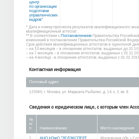
центр
по организации
подготовки
управленческих
кадров"
* Дата и номер протокола результатов квалификационного экз
квалификационный аттестат.
** В соответствии с
Постановлением
Правительства Российско
изменений в постановление Правительства Российской Федера
Срок действия квалификационных аттестатов в оценочной дея
– на 10 месяцев – в отношении аттестатов, выданных до 31.10
– на 7 месяцев – в отношении аттестатов, выданных с 01.11.20
– на 4 месяца - в отношении аттестатов, выданных с 01.02.2018
Контактная информация
Почтовый адрес
123060, г. Москва, ул. Маршала Рыбалко, д. 14, к. 3, кв. 8
Сведения о юридическом лице, с которым член Асс
№
п/
п
Наименование
Место нахождения
1
АНО НЭиО "ЗЕЛЭКСПЕРТ
Московская обл, г Со