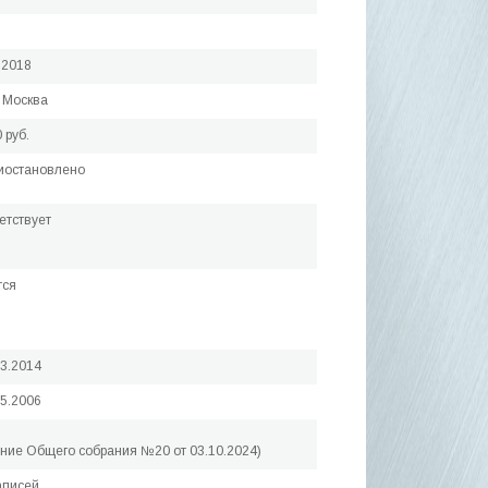
.2018
 Москва
 руб.
иостановлено
етствует
тся
03.2014
05.2006
ние Общего собрания №20 от 03.10.2024)
аписей