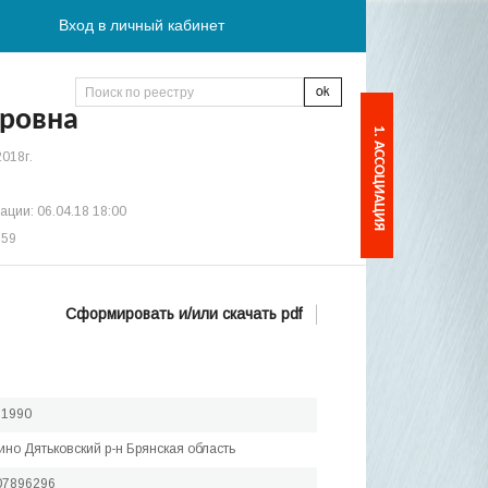
Вход в личный кабинет
ровна
1. АССОЦИАЦИЯ
2018г.
ции: 06.04.18 18:00
:59
Сформировать и/или скачать pdf
.1990
кино Дятьковский р-н Брянская область
07896296