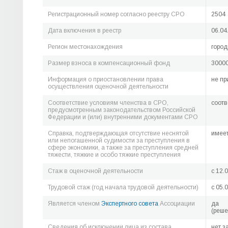
Регистрационный номер согласно реестру СРО
2504
Дата включения в реестр
06.04
Регион местонахождения
город
Размер взноса в компенсационный фонд
30000
Информация о приостановлении права
не пр
осуществления оценочной деятельности
Соответствие условиям членства в СРО,
соотв
предусмотренным законодательством Российской
Федерации и (или) внутренними документами СРО
Справка, подтверждающая отсутствие неснятой
имее
или непогашенной судимости за преступления в
сфере экономики, а также за преступления средней
тяжести, тяжкие и особо тяжкие преступления
Стаж в оценочной деятельности
c 12.
Трудовой стаж (год начала трудовой деятельности)
c 05.
Является членом
Экспертного совета
Ассоциации
да
(реше
Сведения об исключении лица из состава
нет з