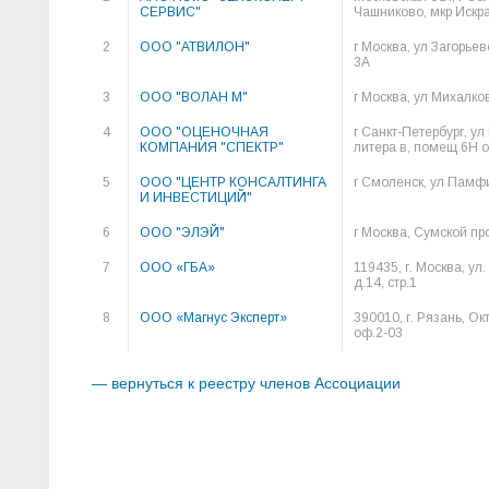
СЕРВИС"
Чашниково, мкр Искра,
2
ООО "АТВИЛОН"
г Москва, ул Загорьев
3А
3
ООО "ВОЛАН М"
г Москва, ул Михалков
4
ООО "ОЦЕНОЧНАЯ
г Санкт-Петербург, ул
КОМПАНИЯ "СПЕКТР"
литера в, помещ 6Н 
5
ООО "ЦЕНТР КОНСАЛТИНГА
г Смоленск, ул Памфи
И ИНВЕСТИЦИЙ"
6
ООО "ЭЛЭЙ"
г Москва, Сумской прое
7
ООО «ГБА»
119435, г. Москва, ул
д.14, стр.1
8
ООО «Магнус Эксперт»
390010, г. Рязань, Окт
оф.2-03
— вернуться к реестру членов Ассоциации