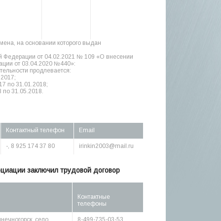
амена, на основании которого выдан
й Федерации от 04.02.2021 № 109 «О внесении
ции от 03.04.2020 №440»:
тельности продлевается:
.2017;
17 по 31.01.2018;
 по 31.05.2018.
Контактный телефон
Email
-, 8 925 174 37 80
irinkin2003@mail.ru
оциации заключил трудовой договор
Контактные
телефоны
лнечногорск, село
8-499-735-03-53