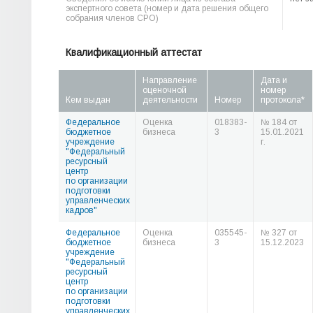
экспертного совета (номер и дата решения общего
собрания членов СРО)
Квалификационный аттестат
Направление
Дата и
оценочной
номер
Кем выдан
деятельности
Номер
протокола*
Федеральное
Оценка
018383-
№ 184 от
бюджетное
бизнеса
3
15.01.2021
учреждение
г.
"Федеральный
ресурсный
центр
по организации
подготовки
управленческих
кадров"
Федеральное
Оценка
035545-
№ 327 от
бюджетное
бизнеса
3
15.12.2023
учреждение
"Федеральный
ресурсный
центр
по организации
подготовки
управленческих