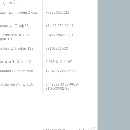
 д 3, кв 2
ская, д 5, помещ 2 ком
+79250217111
ская, д 17, оф 68
+7 495 972-31-11
 Нахимова, д 8 к 2
8-495-294-80-20
офис 10
лова, д 5, офис 112
89102723520
зд, д 4 к 3, кв 112
8-965-312-11-60
. Малая Пироговская,
+7 (495) 225-22-98
ябрьская ул., д..35А,
8 (495) 740 37-89, 8-
910-500-82-30