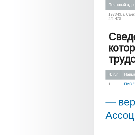
Почтовый адр
197343, г. Сан
5/2-478
Свед
кото
труд
№ п/п
Наим
1
ПАО 
— вер
Ассоц