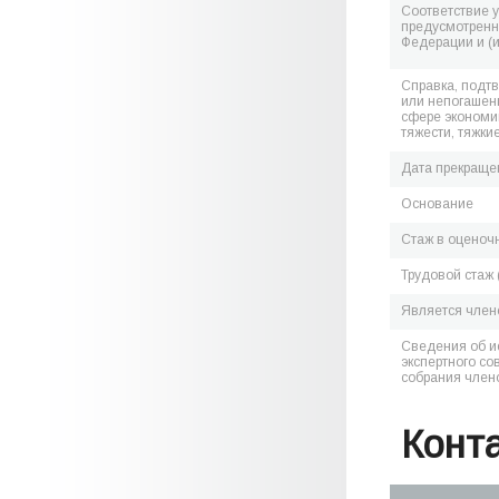
Соответствие 
предусмотренн
Федерации и (
Справка, подт
или непогашен
сфере экономик
тяжести, тяжки
Дата прекраще
Основание
Стаж в оценоч
Трудовой стаж 
Является чле
Сведения об и
экспертного со
собрания член
Конт