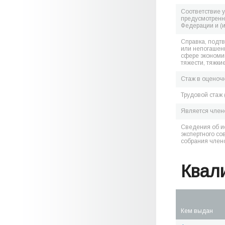
Соответствие 
предусмотренн
Федерации и (
Справка, подт
или непогашен
сфере экономик
тяжести, тяжки
Стаж в оценоч
Трудовой стаж 
Является чле
Сведения об и
экспертного со
собрания член
Квал
Кем выдан