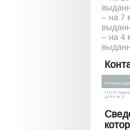
выданн
– на 7
выданн
– на 4
выданн
Конт
Почтовый адр
171573, Тверска
д.14-а, кв.11
Свед
кото