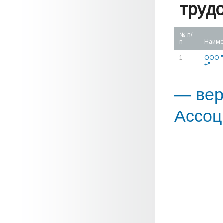
труд
№ п/
п
Наиме
1
ООО 
+"
— вер
Ассоц