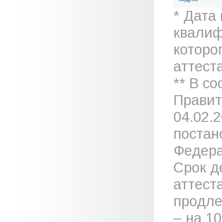
* Дата
квалиф
которо
аттеста
** В с
Правит
04.02.
постан
Федера
Срок д
аттест
продле
– на 1