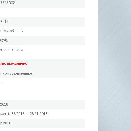
17516302
.2016
ская область
 руб.
иостановлено
ство прекращено
ичному заявлению)
тся
.2018
кол № 88/2018 от 28.11.2018 г.
12.2016