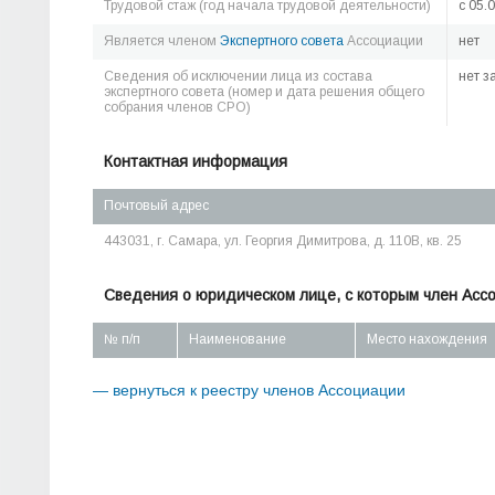
Трудовой стаж (год начала трудовой деятельности)
c 05.
Является членом
Экспертного совета
Ассоциации
нет
Сведения об исключении лица из состава
нет з
экспертного совета (номер и дата решения общего
собрания членов СРО)
Контактная информация
Почтовый адрес
443031, г. Самара, ул. Георгия Димитрова, д. 110В, кв. 25
Сведения о юридическом лице, с которым член Асс
№ п/п
Наименование
Место нахождения
— вернуться к реестру членов Ассоциации