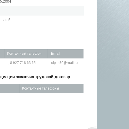
05.2004
аписей
Контактный телефон
Email
-, 8 927 718 63 65
olpas80@mail.ru
оциации заключил трудовой договор
Контактные телефоны