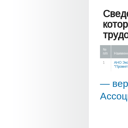
Свед
кото
труд
№
п/п
Наимен
1
АНО Экс
"Промет
— вер
Ассоц