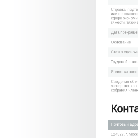
Справка, подт
или непогашен
сфере экономик
тяжести, тяжки
Дата прекраще
Основание
Стаж в оценоч
Трудовой стаж 
Является чле
Сведения об и
экспертного со
собрания член
Конт
Почтовый адр
124527, г. Москв