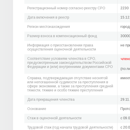
Регистрационный номер согласно реестру СРО
2230
Дата включения в реестр
15.12
Регион местонахождения
город
Размер взноса в компенсационный фонд
30000
Информация о приостановлении права
не пр
осуществления оценочной деятельности
Соответствие условиям членства в СРО,
член
предусмотренным законодательством Российской
Федерации и (или) внутренними документами СРО
(по л
Справка, подтверждающая отсутствие неснятой
имее
или непогашенной судимости за преступления в
сфере экономики, а также за преступления средней
тяжести, тяжкие и особо тяжкие преступления
Дата прекращения членства
29.11
Основание
Прото
Стаж в оценочной деятельности
c 09.
Трудовой стаж (год начала трудовой деятельности)
c 20.