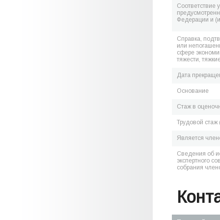
Соответствие 
предусмотренн
Федерации и (
Справка, подт
или непогашен
сфере экономик
тяжести, тяжки
Дата прекраще
Основание
Стаж в оценоч
Трудовой стаж 
Является чле
Сведения об и
экспертного со
собрания член
Конт