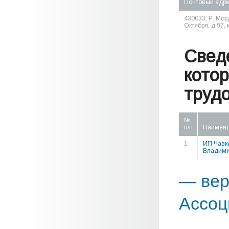
Почтовый адр
430033, Р. Морд
Октября, д.97, 
Свед
кото
труд
№
п/п
Наимен
1
ИП Чавк
Владими
— вер
Ассоц