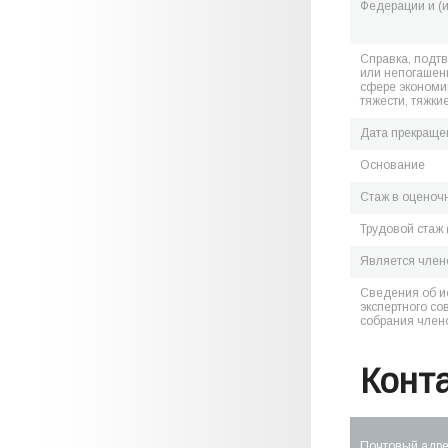
Федерации и (
Справка, подт
или непогашен
сфере экономик
тяжести, тяжки
Дата прекраще
Основание
Стаж в оценоч
Трудовой стаж 
Является чле
Сведения об и
экспертного со
собрания член
Конт
Почтовый адр