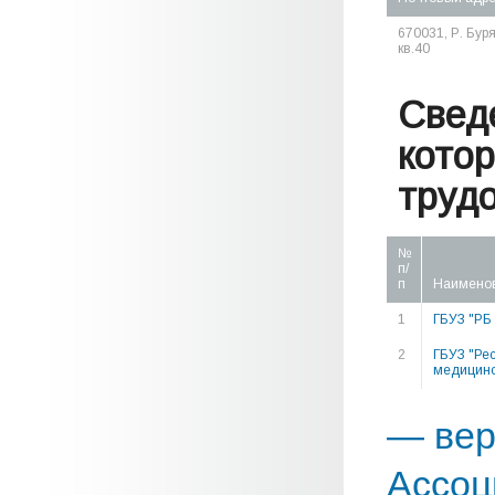
670031, Р. Буря
кв.40
Свед
кото
труд
№
п/
п
Наимено
1
ГБУЗ "РБ
2
ГБУЗ "Ре
медицинс
— вер
Ассоц