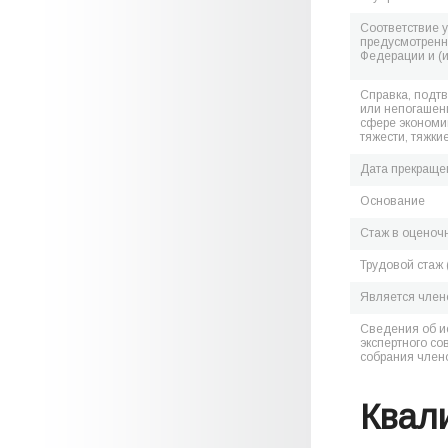
Соответствие 
предусмотренн
Федерации и (
Справка, подт
или непогашен
сфере экономик
тяжести, тяжки
Дата прекраще
Основание
Стаж в оценоч
Трудовой стаж 
Является чле
Сведения об и
экспертного со
собрания член
Квал