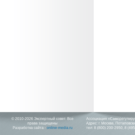
© 2010-2026 Экспертный совет. Все
Ассоциация «Саморегулиру
права защищены
Адрес: г. Москва, Потаповский
Разработка сайта -
online-media.ru
тел:
8 (800) 200-2950
,
8 (49