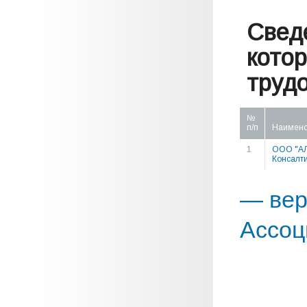
Свед
кото
труд
№
п/п
Наимен
1
ООО "А
Консалти
— вер
Ассоц