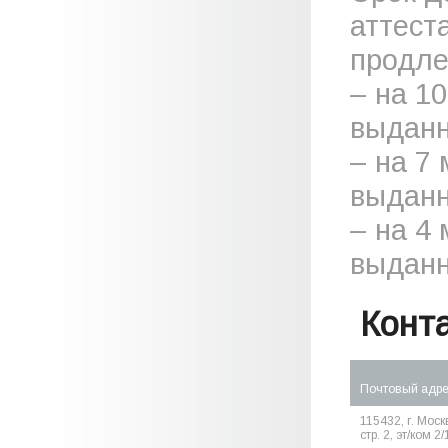
аттест
продле
– на 1
выданн
– на 7
выданн
– на 4
выданн
Конт
Почтовый адр
115432, г. Моск
стр. 2, эт/ком 2