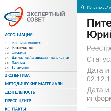
Пит
Юрий
АССОЦИАЦИЯ
Раскрытие информации
1.1.
Реестр
Реестр членов
1.2.
Структура
1.3.
Статус
Для членов Ассоциации и кандидатов
1.4.
Партнеры
1.5.
Вступление
1.6.
Дата и
ЭКСПЕРТИЗА
02.12.1
МЕТОДИЧЕСКИE МАТЕРИАЛЫ
Дата и
ДЕЯТЕЛЬНОСТЬ
информ
ПРЕСС-ЦЕНТР
КОНТАКТЫ