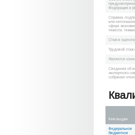
предусмотренн
Федерации и (
Справка, подт
или непогашен
сфере экономик
тяжести, тяжки
Стаж в оценоч
Трудовой стаж 
Является чле
Сведения об и
экспертного со
собрания член
Квал
Кем выдан
Федеральное
бюджетное