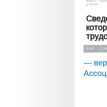
400107, г. Волг
д.3,кв.98
Свед
кото
труд
№ п/п
На
— вер
Ассоц