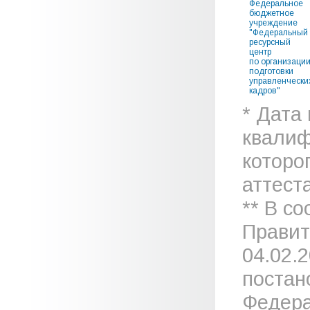
Федеральное
бюджетное
учреждение
"Федеральный
ресурсный
центр
по организаци
подготовки
управленчески
кадров"
* Дата
квалиф
которо
аттеста
** В с
Правит
04.02.
постан
Федера