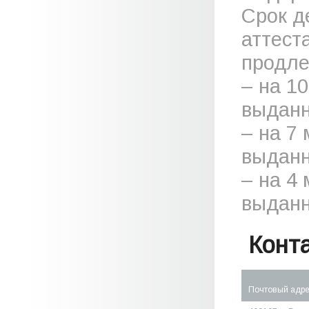
Срок д
аттест
продле
– на 1
выданн
– на 7
выданн
– на 4
выданн
Конт
Почтовый адр