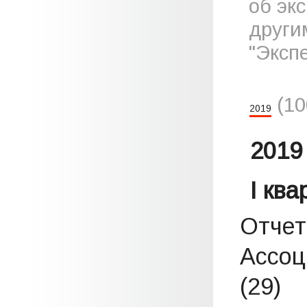
об эк
други
"Эксп
(1
2019
2019 
I кв
Отчет
Ассоц
(29)