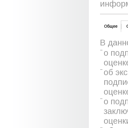
информ
Общее
В данн
о под
оценк
об эк
подпи
оценк
о под
заклю
оценк