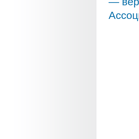
— вер
Ассоц