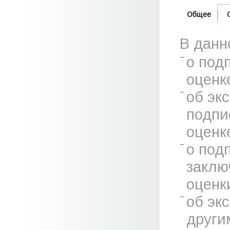
Общее
В данн
о под
оценк
об эк
подпи
оценк
о под
заклю
оценк
об эк
други