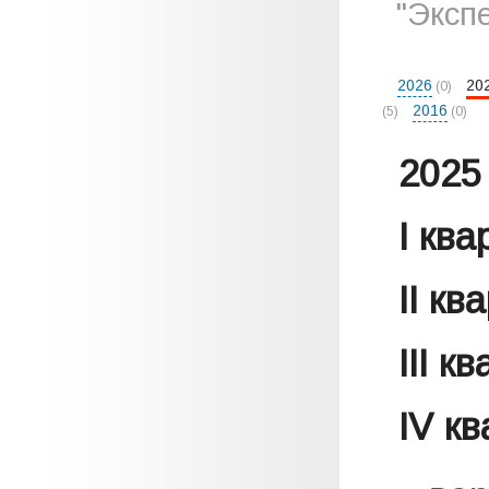
"Эксп
2026
20
(0)
2016
(5)
(0)
2025 
I кв
II кв
III к
IV к