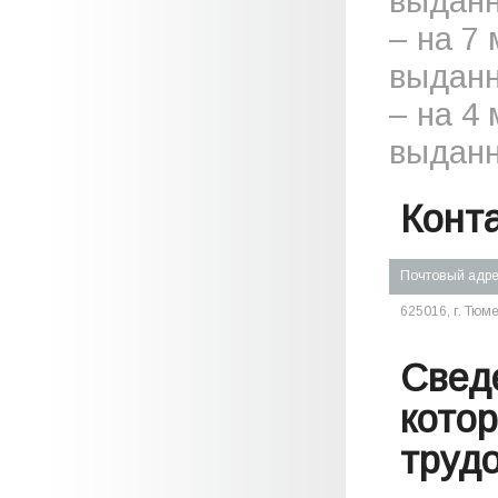
выданн
– на 7
выданн
– на 4
выданн
Конт
Почтовый адр
625016, г. Тюме
Свед
кото
труд