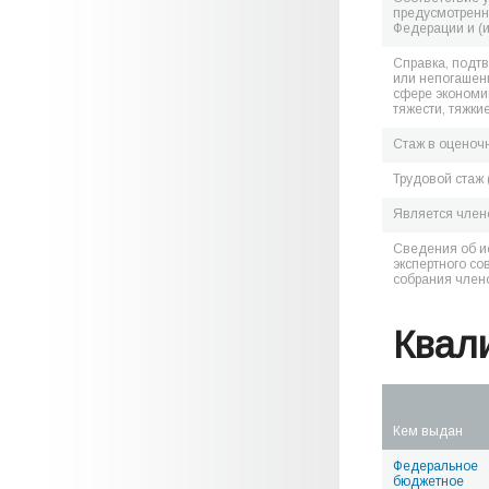
предусмотренн
Федерации и (
Справка, подт
или непогашен
сфере экономик
тяжести, тяжки
Стаж в оценоч
Трудовой стаж 
Является чле
Сведения об и
экспертного со
собрания член
Квал
Кем выдан
Федеральное
бюджетное