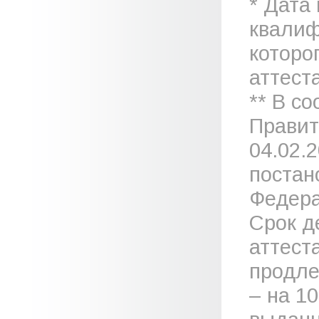
* Дата
квалиф
которо
аттеста
** В с
Правит
04.02.
постан
Федера
Срок д
аттест
продле
– на 1