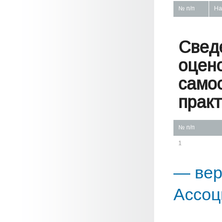
№ п/п
На
Свед
оцен
само
практ
№ п/п
1
— вер
Ассоц