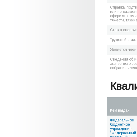
Справка, подт
или непогашен
сфере экономик
тяжести, тяжки
Стаж в оценоч
Трудовой стаж 
Является чле
Сведения об и
экспертного со
собрания член
Квал
Кем выдан
Федеральное
бюджетное
учреждение
"Федеральный