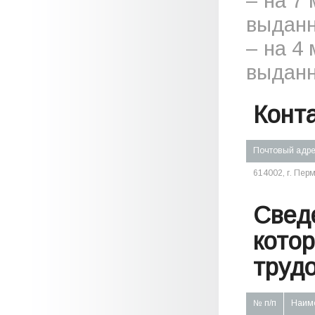
– на 7
выданн
– на 4
выданн
Конт
Почтовый адр
614002, г. Пер
Свед
кото
труд
№ п/п
Наим