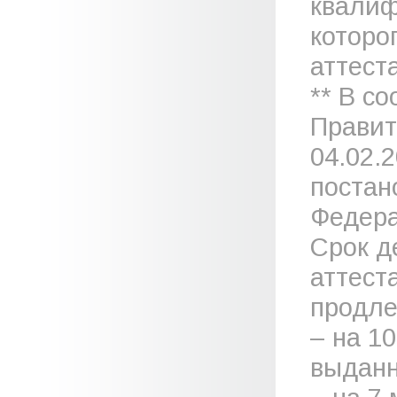
квалиф
которо
аттеста
** В с
Правит
04.02.
постан
Федера
Срок д
аттест
продле
– на 1
выданн