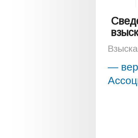
Свед
взыс
Взыска
— вер
Ассоц