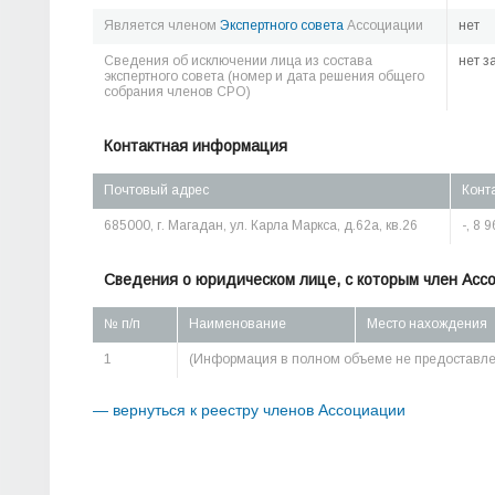
Является членом
Экспертного совета
Ассоциации
нет
Сведения об исключении лица из состава
нет з
экспертного совета (номер и дата решения общего
собрания членов СРО)
Контактная информация
Почтовый адрес
Конт
685000, г. Магадан, ул. Карла Маркса, д.62а, кв.26
-, 8 
Сведения о юридическом лице, с которым член Асс
№ п/п
Наименование
Место нахождения
1
(Информация в полном объеме не предоставле
— вернуться к реестру членов Ассоциации