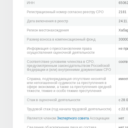
ИНН
6506
Регистрационный номер согласно реестру СРО
2181
Дата включения в реестр
24.11
Регион местонахождения
Хабар
Размер взноса в компенсационный фонд
30000
Информация о приостановлении права
не пр
осуществления оценочной деятельности
Соответствие условиям членства в СРО,
соотв
предусмотренным законодательством Российской
Федерации и (или) внутренними документами СРО
Справка, подтверждающая отсутствие неснятой
имее
или непогашенной судимости за преступления в
сфере экономики, а также за преступления средней
тяжести, тяжкие и особо тяжкие преступления
Стаж в оценочной деятельности
c 28.
Трудовой стаж (год начала трудовой деятельности)
c 22.
Является членом
Экспертного совета
Ассоциации
нет
Сведения об исключении лица из состава
нет з