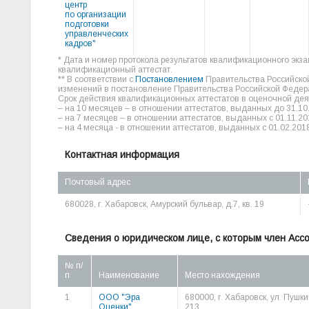
центр
по организации
подготовки
управленческих
кадров"
* Дата и номер протокола результатов квалификационного экз
квалификационный аттестат.
** В соответствии с
Постановлением
Правительства Российско
изменений в постановление Правительства Российской Федера
Срок действия квалификационных аттестатов в оценочной дея
– на 10 месяцев – в отношении аттестатов, выданных до 31.10
– на 7 месяцев – в отношении аттестатов, выданных с 01.11.20
– на 4 месяца - в отношении аттестатов, выданных с 01.02.2018
Контактная информация
Почтовый адрес
680028, г. Хабаровск, Амурский бульвар, д.7, кв. 19
Сведения о юридическом лице, с которым член Асс
№ п/
п
Наименование
Место нахождения
1
ООО "Эра
680000, г. Хабаровск, ул. Пушкин
Оценки"
213