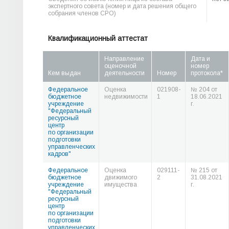
экспертного совета (номер и дата решения общего
собрания членов СРО)
Квалификационный аттестат
Направление
Дата и
оценочной
номер
Кем выдан
деятельности
Номер
протокола*
Федеральное
Оценка
021908-
№ 204 от
бюджетное
недвижимости
1
18.06.2021
учреждение
г.
"Федеральный
ресурсный
центр
по организации
подготовки
управленческих
кадров"
Федеральное
Оценка
029111-
№ 215 от
бюджетное
движимого
2
31.08.2021
учреждение
имущества
г.
"Федеральный
ресурсный
центр
по организации
подготовки
управленческих