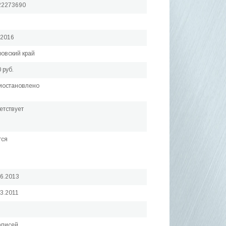
22273690
.2016
овский край
 руб.
иостановлено
етствует
тся
06.2013
03.2011
аписей