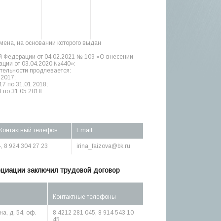
амена, на основании которого выдан
й Федерации от 04.02.2021 № 109 «О внесении
ции от 03.04.2020 №440»:
тельности продлевается:
.2017;
17 по 31.01.2018;
 по 31.05.2018.
Контактный телефон
Email
-, 8 924 304 27 23
irina_faizova@bk.ru
оциации заключил трудовой договор
Контактные телефоны
а, д. 54, оф.
8 4212 281 045, 8 914 543 10
45