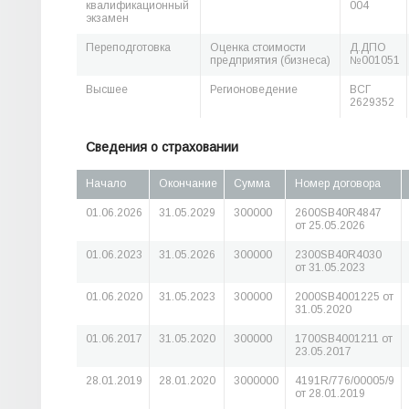
квалификационный
004
экзамен
Переподготовка
Оценка стоимости
Д.ДПО
предприятия (бизнеса)
№001051
Высшее
Регионоведение
ВСГ
2629352
Сведения о страховании
Начало
Окончание
Сумма
Номер договора
01.06.2026
31.05.2029
300000
2600SB40R4847
от 25.05.2026
01.06.2023
31.05.2026
300000
2300SB40R4030
от 31.05.2023
01.06.2020
31.05.2023
300000
2000SB4001225 от
31.05.2020
01.06.2017
31.05.2020
300000
1700SB4001211 от
23.05.2017
28.01.2019
28.01.2020
3000000
4191R/776/00005/9
от 28.01.2019