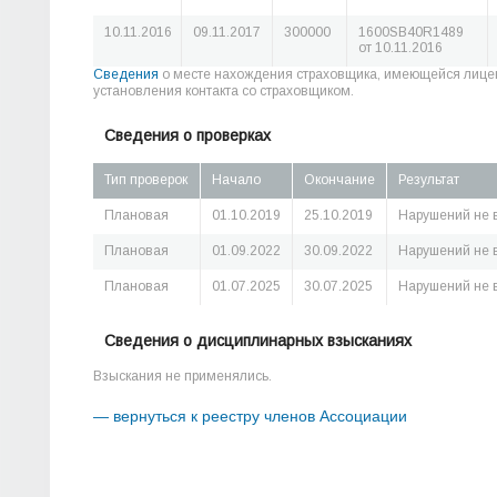
10.11.2016
09.11.2017
300000
1600SB40R1489
от 10.11.2016
Сведения
о месте нахождения страховщика, имеющейся лице
установления контакта со страховщиком.
Сведения о проверках
Тип проверок
Начало
Окончание
Результат
Плановая
01.10.2019
25.10.2019
Нарушений не 
Плановая
01.09.2022
30.09.2022
Нарушений не 
Плановая
01.07.2025
30.07.2025
Нарушений не 
Сведения о дисциплинарных взысканиях
Взыскания не применялись.
— вернуться к реестру членов Ассоциации