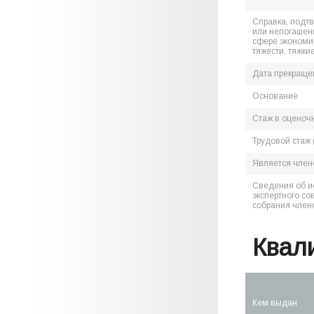
Справка, подт
или непогашен
сфере экономик
тяжести, тяжки
Дата прекраще
Основание
Стаж в оценоч
Трудовой стаж 
Является чле
Сведения об и
экспертного со
собрания член
Квал
Кем выдан