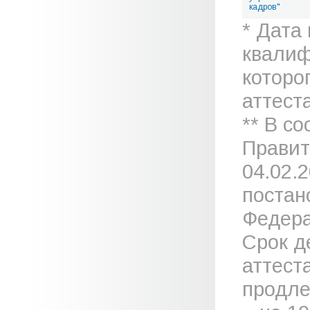
кадров"
* Дата
квалиф
которо
аттеста
** В с
Правит
04.02.
постан
Федера
Срок д
аттест
продле