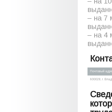
– на 1
выданн
– на 7
выданн
– на 4
выданн
Конт
Почтовый адр
600028, г. Влад
Свед
кото