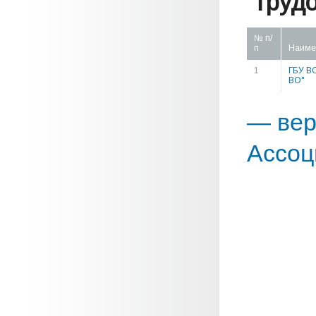
труд
№ п/
п
Наиме
1
ГБУ В
ВО"
— вер
Ассоц