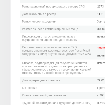
Регистрационный номер согласно реестру СРО
2173
Дата включения в реестр
11.11
Регион местонахождения
Ханты
Размер взноса в компенсационный фонд
30000
Информация о приостановлении права
не пр
осуществления оценочной деятельности
Соответствие условиям членства в СРО,
член
предусмотренным законодательством Российской
Федерации и (или) внутренними документами СРО
(по л
Справка, подтверждающая отсутствие неснятой
имее
или непогашенной судимости за преступления в
сфере экономики, а также за преступления средней
тяжести, тяжкие и особо тяжкие преступления
Дата прекращения членства
29.06
Основание
Прото
Стаж в оценочной деятельности
c 20.
Трудовой стаж (год начала трудовой деятельности)
c 24.