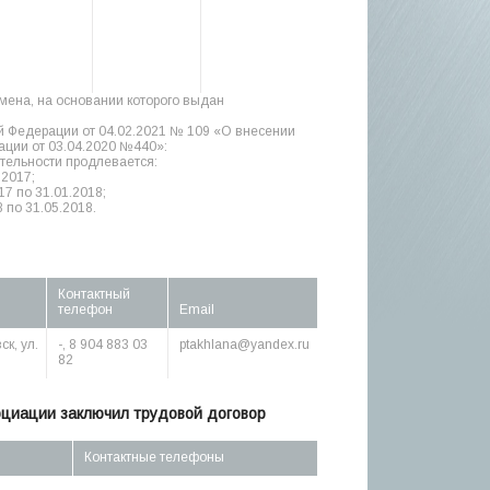
амена, на основании которого выдан
й Федерации от 04.02.2021 № 109 «О внесении
ции от 03.04.2020 №440»:
тельности продлевается:
.2017;
17 по 31.01.2018;
 по 31.05.2018.
Контактный
телефон
Email
к, ул.
-, 8 904 883 03
ptakhlana@yandex.ru
82
оциации заключил трудовой договор
Контактные телефоны