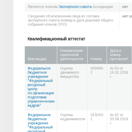
Является членом
Экспертного совета
Ассоциации
нет
Сведения об исключении лица из состава
нет з
экспертного совета (номер и дата решения общего
собрания членов СРО)
Квалификационный аттестат
Направление
Дата и
оценочной
номер
Кем выдан
деятельности
Номер
протокола*
Федеральное
Оценка
003689-
№ 50 от
бюджетное
движимого
2
16.02.2018
учреждение
имущества
г.
"Федеральный
ресурсный
центр
по организации
подготовки
управленческих
кадров"
Федеральное
Оценка
014260-
№ 82 от
бюджетное
недвижимости
1
03.08.2018
учреждение
г.
"Федеральный
ресурсный