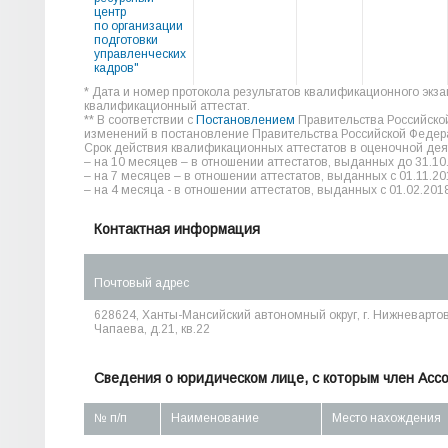
центр
по организации
подготовки
управленческих
кадров"
* Дата и номер протокола результатов квалификационного экз
квалификационный аттестат.
** В соответствии с
Постановлением
Правительства Российско
изменений в постановление Правительства Российской Федера
Срок действия квалификационных аттестатов в оценочной дея
– на 10 месяцев – в отношении аттестатов, выданных до 31.10
– на 7 месяцев – в отношении аттестатов, выданных с 01.11.20
– на 4 месяца - в отношении аттестатов, выданных с 01.02.2018
Контактная информация
Почтовый адрес
628624, Ханты-Мансийский автономный округ, г. Нижневартовс
Чапаева, д.21, кв.22
Сведения о юридическом лице, с которым член Асс
№ п/п
Наименование
Место нахождения