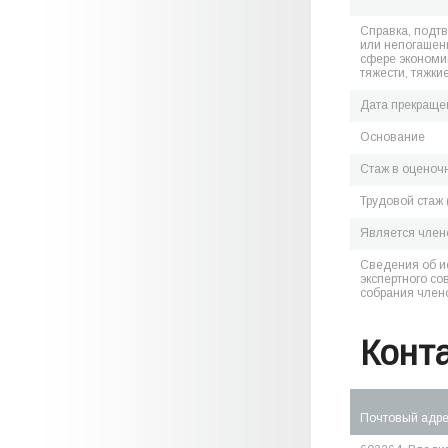
Справка, подт
или непогашен
сфере экономик
тяжести, тяжки
Дата прекраще
Основание
Стаж в оценоч
Трудовой стаж 
Является чле
Сведения об и
экспертного со
собрания член
Конт
Почтовый адр