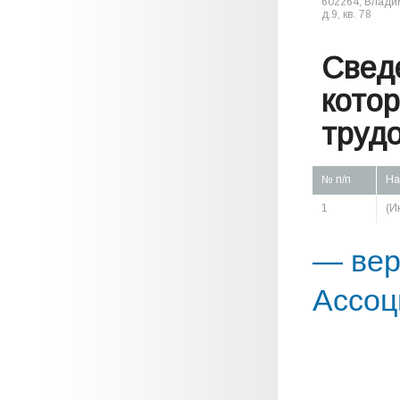
602264, Владим
д.9, кв. 78
Свед
кото
труд
№ п/п
На
1
(И
— вер
Ассоц