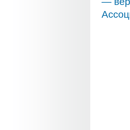
— вер
Ассоц