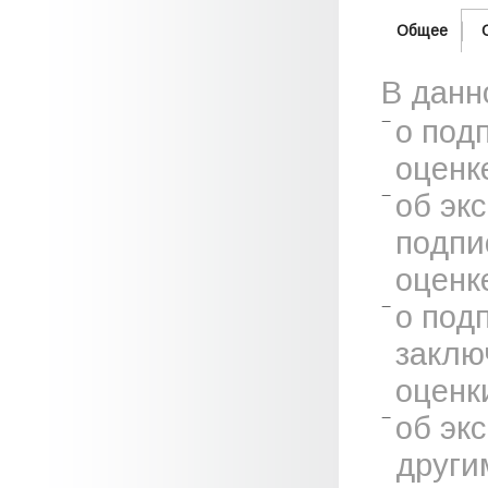
Общее
В данн
о под
оценк
об эк
подпи
оценк
о под
заклю
оценк
об эк
други