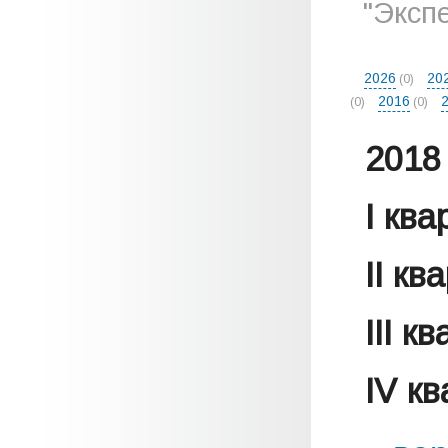
"Эксп
2026
20
(0)
2016
(0)
(0)
2018 
I кв
II кв
III к
IV к