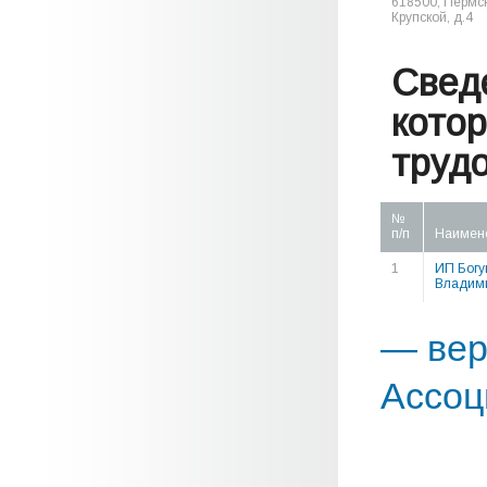
618500, Пермски
Крупской, д.4
Свед
кото
труд
№
п/п
Наимен
1
ИП Богу
Владим
— вер
Ассоц