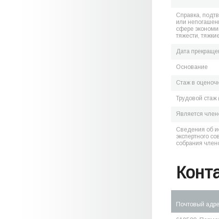
Справка, подт
или непогашен
сфере экономик
тяжести, тяжки
Дата прекраще
Основание
Стаж в оценоч
Трудовой стаж 
Является чле
Сведения об и
экспертного со
собрания член
Конт
Почтовый адр