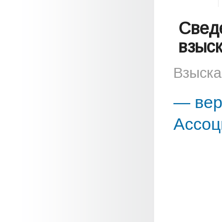
Свед
взыс
Взыска
— вер
Ассоц