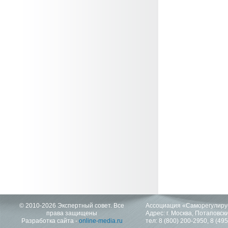
© 2010-2026 Экспертный совет. Все
Ассоциация «Саморегулиру
права защищены
Адрес: г. Москва, Потаповский
Разработка сайта -
online-media.ru
тел:
8 (800) 200-2950
,
8 (49