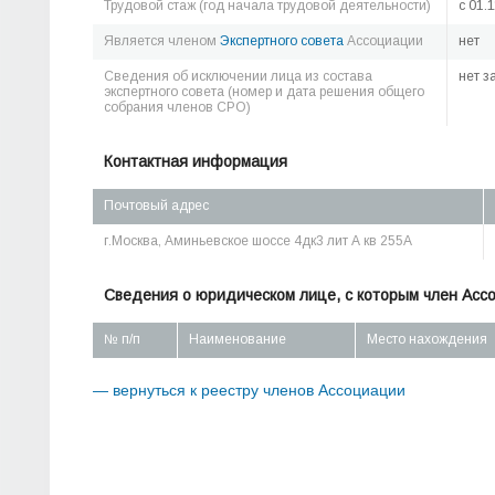
Трудовой стаж (год начала трудовой деятельности)
c 01.
Является членом
Экспертного совета
Ассоциации
нет
Сведения об исключении лица из состава
нет з
экспертного совета (номер и дата решения общего
собрания членов СРО)
Контактная информация
Почтовый адрес
г.Москва, Аминьевское шоссе 4дк3 лит А кв 255А
Сведения о юридическом лице, с которым член Асс
№ п/п
Наименование
Место нахождения
— вернуться к реестру членов Ассоциации