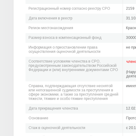
Регистрационный номер согласно реестру СРО
2159
Дата включения в реестр
31.10
Регион местонахождения
Красн
Размер взноса в компенсационный фонд
30000
Информация о приостановлении права
не пр
осуществления оценочной деятельности
Соответствие условиям членства в СРО,
член
предусмотренным законодательством Российской
Федерации и (или) внутренними документами СРО
(Нар
деяте
Справка, подтверждающая отсутствие неснятой
имее
или непогашенной судимости за преступления в
сфере экономики, а также за преступления средней
тяжести, тяжкие и особо тяжкие преступления
Дата прекращения членства
12.02
Основание
Прото
Стаж в оценочной деятельности
c 20.