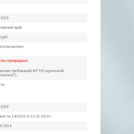
.2016
оярский край
 руб.
иостановлено
ство прекращено
ушение требований ФЗ"Об оценочной
льности")
тся
.2019
кол № 14/2019 от 12.02.2019 г.
10.2014