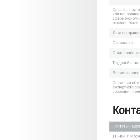
Справка, подт
или непогашен
сфере экономик
тяжести, тяжки
Дата прекраще
Основание
Стаж в оценоч
Трудовой стаж 
Является чле
Сведения об и
экспертного со
собрания член
Конт
Почтовый адр
115404, г. Москв