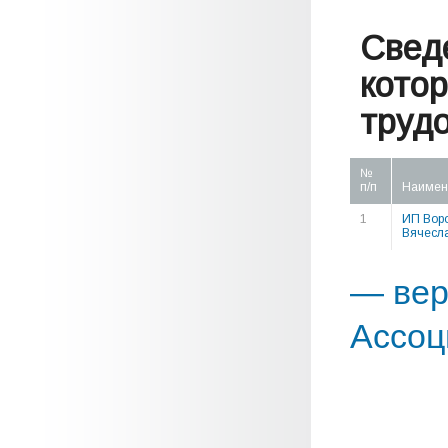
Свед
кото
труд
№
п/п
Наимен
1
ИП Вор
Вячесл
— вер
Ассоц