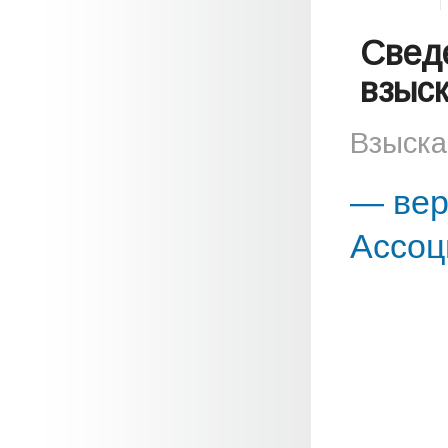
Свед
взыс
Взыска
— вер
Ассоц