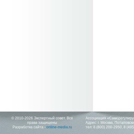
© 2010-2026 Экспертный совет. Все
Ассоциация «Саморегулиру
права защищены
Адрес: г. Москва, Потаповский
Разработка сайта -
online-media.ru
тел:
8 (800) 200-2950
,
8 (49