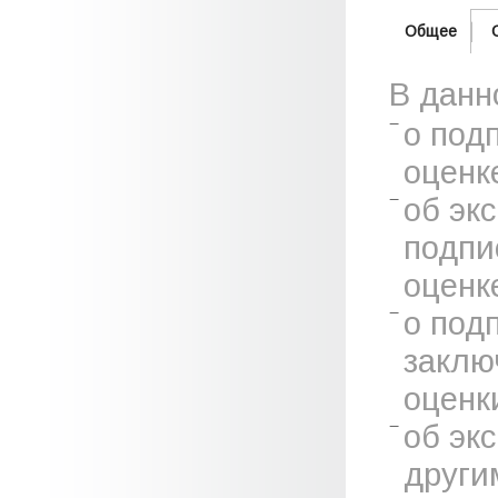
Общее
В данн
о под
оценк
об эк
подпи
оценк
о под
заклю
оценк
об эк
други