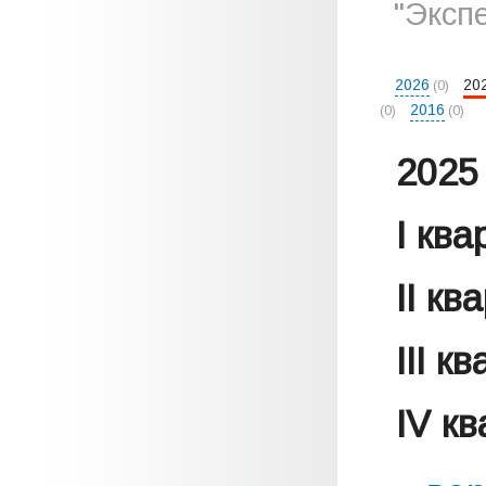
"Эксп
2026
20
(0)
2016
(0)
(0)
2025 
I кв
II кв
III к
IV к