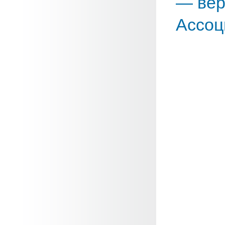
— вер
Ассоц