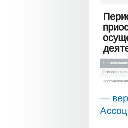
Пери
прио
осущ
деят
Наименование
Приостановле
Восстановлен
— вер
Ассоц