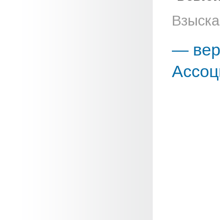
Взыска
— вер
Ассоц