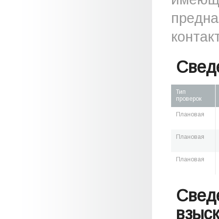
предна
контак
Свед
Тип
проверок
Плановая
Плановая
Плановая
Свед
взыс