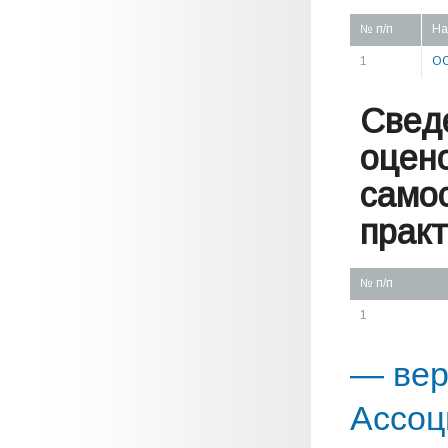
№ п/п
На
1
ОО
Свед
оцен
само
практ
№ п/п
1
— вер
Ассоц