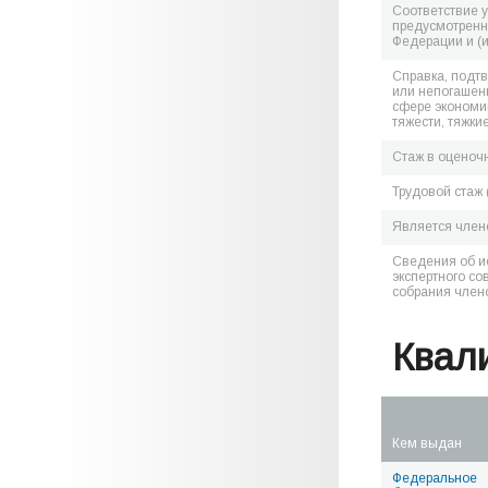
Соответствие 
предусмотренн
Федерации и (
Справка, подт
или непогашен
сфере экономик
тяжести, тяжки
Стаж в оценоч
Трудовой стаж 
Является чле
Сведения об и
экспертного со
собрания член
Квал
Кем выдан
Федеральное