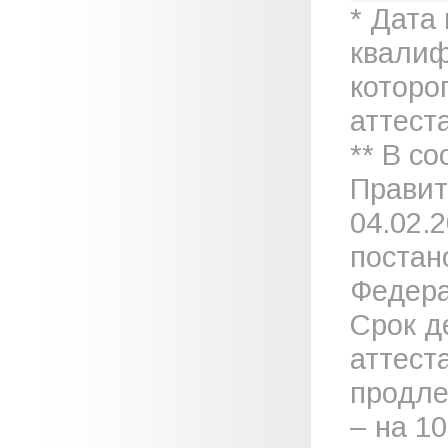
* Дата
квалиф
которо
аттеста
** В с
Правит
04.02.
постан
Федера
Срок д
аттест
продле
– на 1