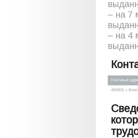
выданн
– на 7
выданн
– на 4
выданн
Конт
Почтовый адр
400002, г. Волг
Свед
кото
труд