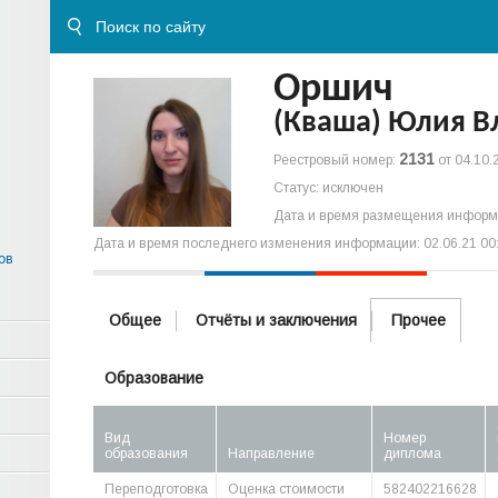
Оршич
(Кваша) Юлия 
2131
Реестровый номер:
от 04.10.
Статус: исключен
Дата и время размещения информа
Дата и время последнего изменения информации: 02.06.21 00
ов
Общее
Отчёты и заключения
Прочее
Образование
Вид
Номер
образования
Направление
диплома
Переподготовка
Оценка стоимости
582402216628