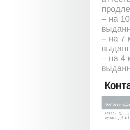
продле
– на 1
выданн
– на 7
выданн
– на 4
выданн
Конт
Почтовый адр
357524, Ставроп
Фучика, д.6, к.1,