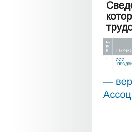
Свед
кото
труд
№
п/
п
Наимено
1
ООО
"ПРОДВ
— вер
Ассоц