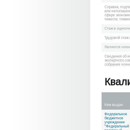
Справка, подт
или непогашен
сфере экономик
тяжести, тяжки
Стаж в оценоч
Трудовой стаж 
Является чле
Сведения об и
экспертного со
собрания член
Квал
Кем выдан
Федеральное
бюджетное
учреждение
"Федеральный