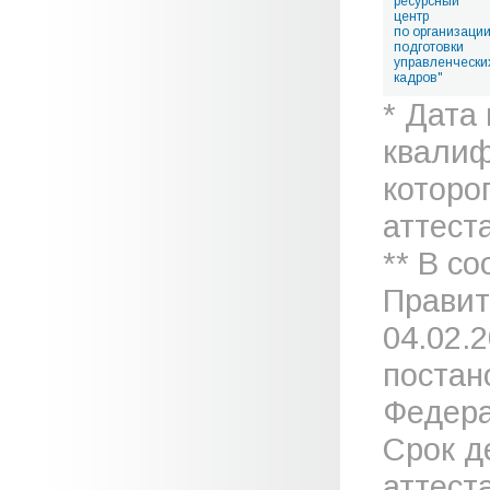
ресурсный
центр
по организаци
подготовки
управленчески
кадров"
* Дата
квалиф
которо
аттеста
** В с
Правит
04.02.
постан
Федера
Срок д
аттест