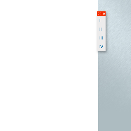
2019
I
II
III
IV