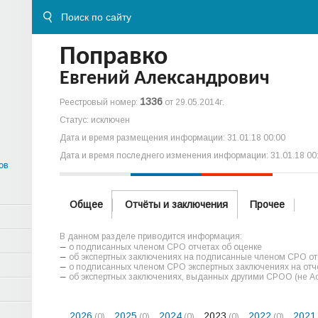
Поправко
Евгений Александрович
1336
Реестровый номер:
от 29.05.2014г.
Статус: исключен
Дата и время размещения информации: 31.01.18 00:00
Дата и время последнего изменения информации: 31.01.18 00
ов
Общее
Отчёты и заключения
Прочее
В данном разделе приводится информация:
о подписанных членом СРО отчетах об оценке
об экспертных заключениях на подписанные членом СРО отч
о подписанных членом СРО экспертных заключениях на отче
об экспертных заключениях, выданных другими СРОО (не А
2026
2025
2024
2023
2022
2021
(0)
(0)
(0)
(0)
(0)