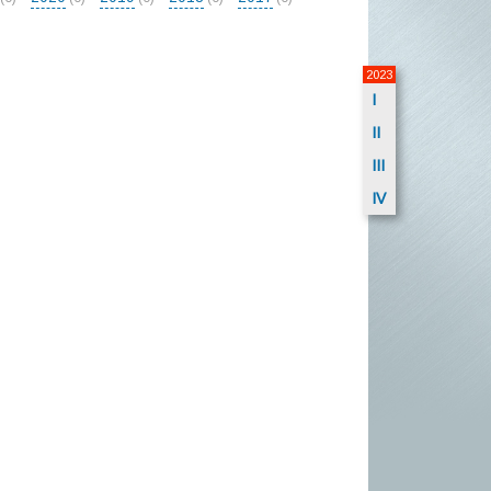
2023
I
II
III
IV