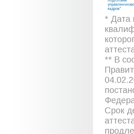
подготовки
управленчески
кадров"
* Дата
квалиф
которо
аттеста
** В с
Правит
04.02.
постан
Федера
Срок д
аттест
продле