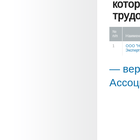
кото
труд
№
п/п
Наимен
1
ООО "Н
Эксперт
— вер
Ассоц