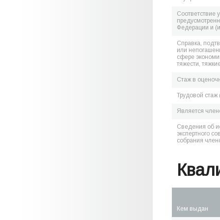
Соответствие 
предусмотренн
Федерации и (
Справка, подт
или непогашен
сфере экономик
тяжести, тяжки
Стаж в оценоч
Трудовой стаж 
Является чле
Сведения об и
экспертного со
собрания член
Квал
Кем выдан