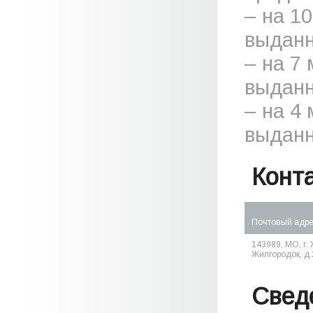
– на 1
выданн
– на 7
выданн
– на 4
выданн
Конт
Почтовый адр
143989, МО, г.
Жилгородок, д.2
Свед