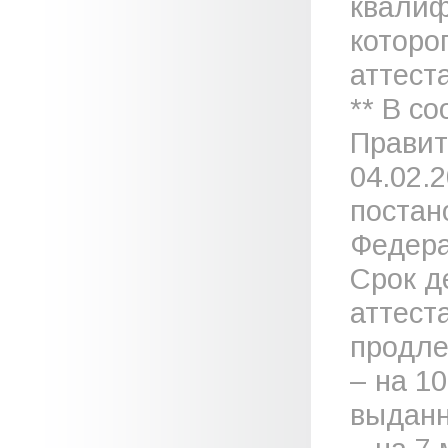
квалиф
которо
аттеста
** В с
Правит
04.02.
постан
Федера
Срок д
аттест
продле
– на 1
выданн