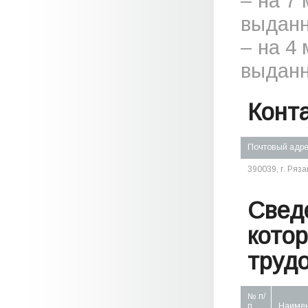
– на 7
выданн
– на 4
выданн
Конт
Почтовый адр
390039, г. Ряза
Свед
кото
труд
№ п/
п
Наиме