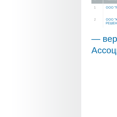
1
ООО "
2
ООО "
РЕШЕН
— вер
Ассоц