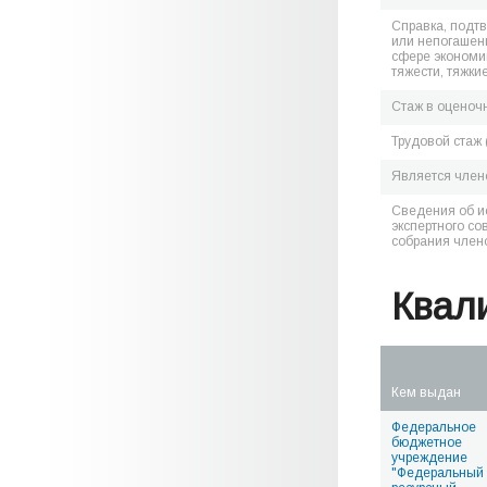
Справка, подт
или непогашен
сфере экономик
тяжести, тяжки
Стаж в оценоч
Трудовой стаж 
Является чле
Сведения об и
экспертного со
собрания член
Квал
Кем выдан
Федеральное
бюджетное
учреждение
"Федеральный