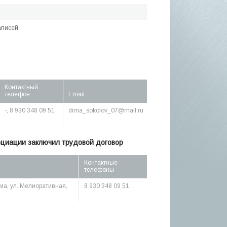
аписей
Контактный
телефон
Email
-, 8 930 348 09 51
dima_sokolov_07@mail.ru
оциации заключил трудовой договор
Контактные
телефоны
хма, ул. Мелиоративная,
8 930 348 09 51