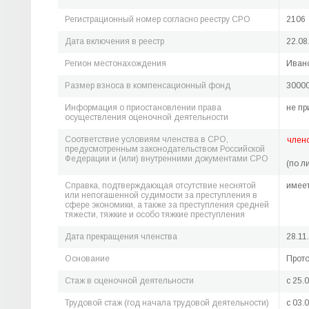
Регистрационный номер согласно реестру СРО
2106
Дата включения в реестр
22.08
Регион местонахождения
Ивано
Размер взноса в компенсационный фонд
30000
Информация о приостановлении права
не пр
осуществления оценочной деятельности
Соответствие условиям членства в СРО,
член
предусмотренным законодательством Российской
Федерации и (или) внутренними документами СРО
(по л
Справка, подтверждающая отсутствие неснятой
имее
или непогашенной судимости за преступления в
сфере экономики, а также за преступления средней
тяжести, тяжкие и особо тяжкие преступления
Дата прекращения членства
28.11
Основание
Прото
Стаж в оценочной деятельности
c 25.
Трудовой стаж (год начала трудовой деятельности)
c 03.