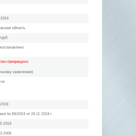
.2016
вская область
 руб.
иостановлено
ство прекращено
ичному заявлению)
тся
.2018
кол № 88/2018 от 28.11.2018 г.
05.2016
03.2006