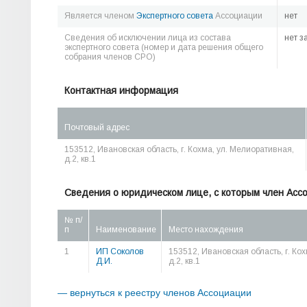
Является членом
Экспертного совета
Ассоциации
нет
Сведения об исключении лица из состава
нет з
экспертного совета (номер и дата решения общего
собрания членов СРО)
Контактная информация
Почтовый адрес
153512, Ивановская область, г. Кохма, ул. Мелиоративная,
д.2, кв.1
Сведения о юридическом лице, с которым член Асс
№ п/
п
Наименование
Место нахождения
1
ИП Соколов
153512, Ивановская область, г. Ко
Д.И.
д.2, кв.1
— вернуться к реестру членов Ассоциации