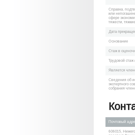
Справка, подт
или непогашен
сфере экономик
тяжести, тяжки
Дата прекраще
Основание
Стаж в оценоч
Трудовой стаж 
Является чле
Сведения об и
экспертного со
собрания член
Конт
Почтовый адр
606015, Нижего