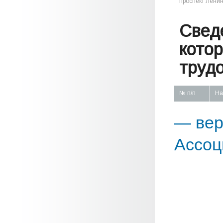
проспект Ленина
Свед
кото
труд
№ п/п
На
— вер
Ассоц