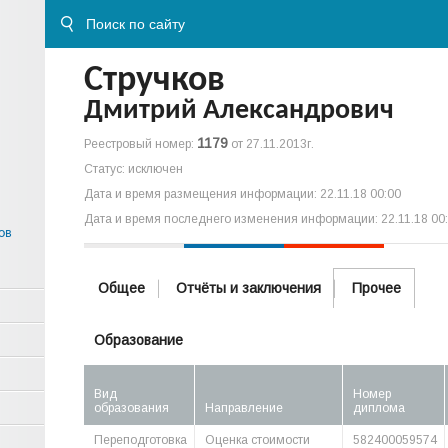
Стручков
Дмитрий Александрович
1179
Реестровый номер:
от 27.11.2013г.
Статус: исключен
Дата и время размещения информации: 22.11.18 00:00
Дата и время последнего изменения информации: 22.11.18 00
ов
Общее
Отчёты и заключения
Прочее
Образование
Вид
Номер
образования
Направление
диплома
Переподготовка
Оценка стоимости
582400059574