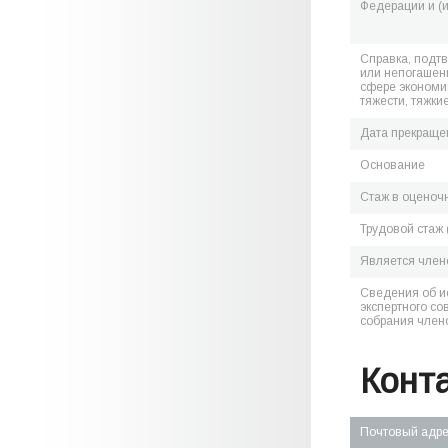
Федерации и (
Справка, подт
или непогашен
сфере экономик
тяжести, тяжки
Дата прекраще
Основание
Стаж в оценоч
Трудовой стаж 
Является чле
Сведения об и
экспертного со
собрания член
Конт
Почтовый адр