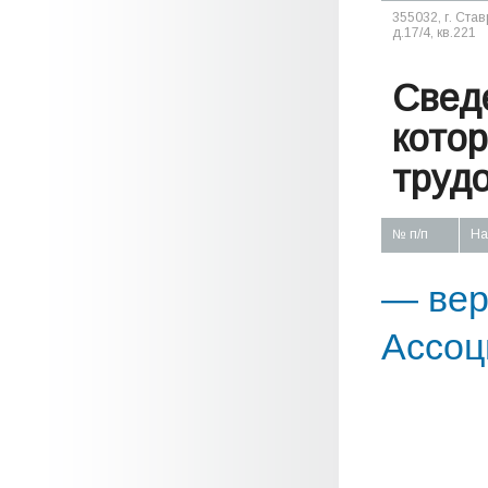
355032, г. Став
д.17/4, кв.221
Свед
кото
труд
№ п/п
На
— вер
Ассоц