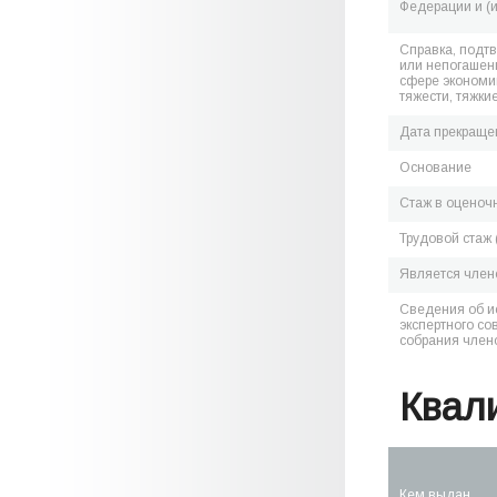
Федерации и (
Справка, подт
или непогашен
сфере экономик
тяжести, тяжки
Дата прекраще
Основание
Стаж в оценоч
Трудовой стаж 
Является чле
Сведения об и
экспертного со
собрания член
Квал
Кем выдан