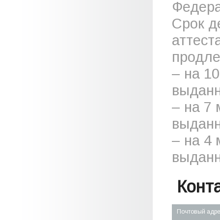
Федера
Срок д
аттест
продле
– на 1
выданн
– на 7
выданн
– на 4
выданн
Конт
Почтовый адр