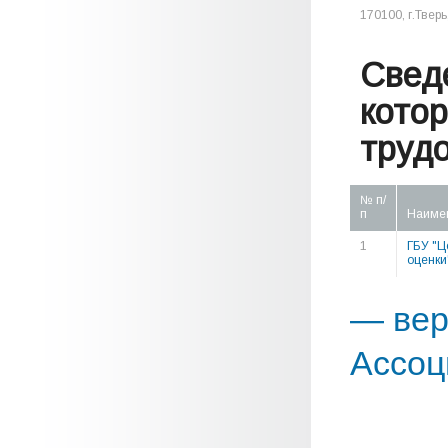
170100, г.Тверь
Свед
кото
труд
№ п/
п
Наиме
1
ГБУ "Ц
оценки
— вер
Ассоц